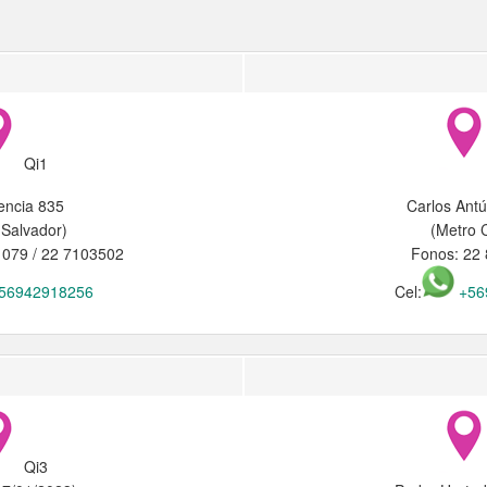
Qi1
encia 835
Carlos Ant
 Salvador)
(Metro 
1079 / 22 7103502
Fonos: 22
56942918256
Cel:
+56
Qi3