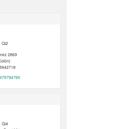
Qi2
únez 2869
Colón)
 8942718
979794760
Qi4