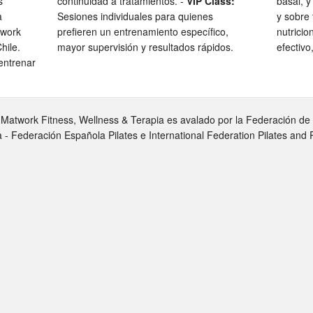
s
continuidad a tratamientos. -
VIP Class:
basal, y
a
Sesiones individuales para quienes
y sobre 
twork
prefieren un entrenamiento específico,
nutricio
hile.
mayor supervisión y resultados rápidos.
efectivo
entrenar
 Matwork Fitness, Wellness & Terapia es avalado por la Federación de P
a - Federación Española Pilates e International Federation Pilates and 