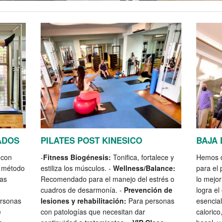
ADOS
PILATES POST KINESICO
BAJA 
 con
-
Fitness Biogénesis:
Tonifica, fortalece y
Hemos d
l método
estiliza los músculos. -
Wellness/Balance:
para el 
gas
Recomendado para el manejo del estrés o
lo mejor
cuadros de desarmonía. -
Prevención de
logra el
ersonas
lesiones y rehabilitación:
Para personas
esencial
e
con patologías que necesitan dar
calorico