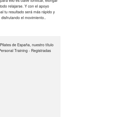
 para ello es clave tonificar, elongar
todo relajarse. Y con el apoyo
nal tu resultado será más rápido y
, disfrutando el movimiento..
ilates de España, nuestro título
Personal Training - Registradas